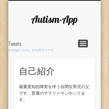
RESEARCH
LIFE HACK
SUPPORT
AUTHOR
PROJECT
HOME
Autism-
App
Tweets
@dragon_lucky_ からのツイート
自己紹介
最重度知的障害を伴う自閉症男児の父
です。普通のサラリーマンやってま
す。