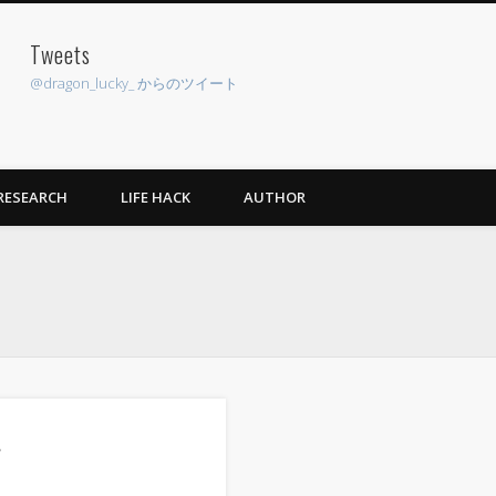
Tweets
pp
@dragon_lucky_ からのツイート
RESEARCH
LIFE HACK
AUTHOR
す