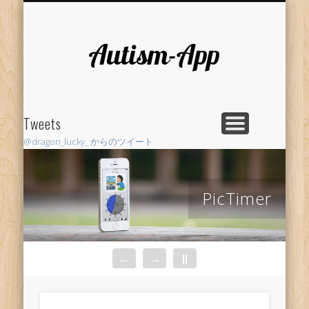
RESEARCH
LIFE HACK
SUPPORT
AUTHOR
PROJECT
HOME
Autism-
App
Tweets
@dragon_lucky_ からのツイート
PicTimer
←
→
||