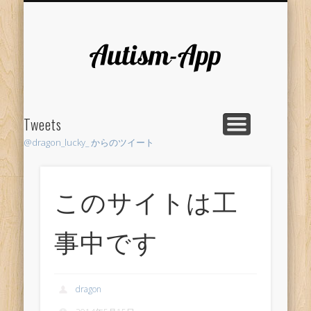
RESEARCH
LIFE HACK
SUPPORT
AUTHOR
PROJECT
HOME
Autism-
App
Tweets
@dragon_lucky_ からのツイート
このサイトは工
事中です
dragon