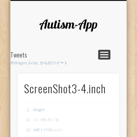
RESEARCH
LIFE HACK
SUPPORT
AUTHOR
PROJECT
HOME
Autism-
App
Tweets
@dragon_lucky_ からのツイート
ScreenShot3-4.inch
dragon
2014年5月17日
640 × 1136
pixels