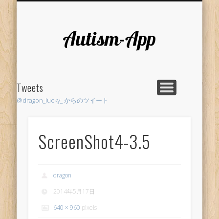
RESEARCH
LIFE HACK
SUPPORT
AUTHOR
PROJECT
HOME
Autism-
App
Tweets
@dragon_lucky_ からのツイート
ScreenShot4-3.5
dragon
2014年5月17日
640 × 960
pixels