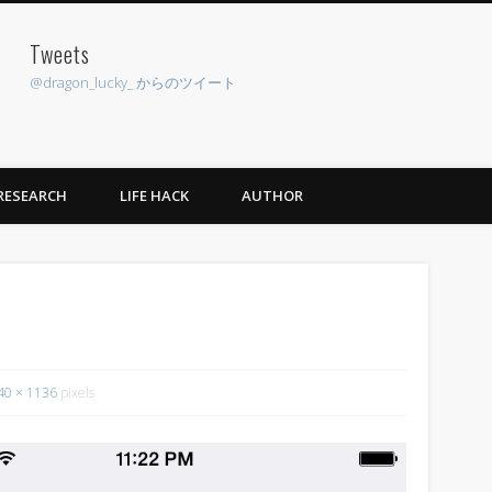
Tweets
pp
@dragon_lucky_ からのツイート
RESEARCH
LIFE HACK
AUTHOR
40 × 1136
pixels