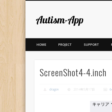
Autism-A
HOME
PROJECT
SUPPORT
ScreenShot4-4.inch
dragon
2014年5月17日
6