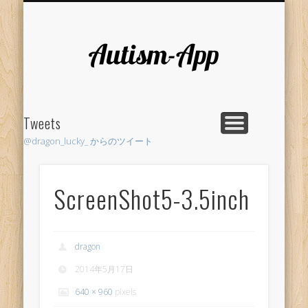
RESEARCH
LIFE HACK
SUPPORT
AUTHOR
PROJECT
HOME
Autism-
App
Tweets
@dragon_lucky_ からのツイート
ScreenShot5-3.5inch
dragon
2014年5月17日
640 × 960
pixels